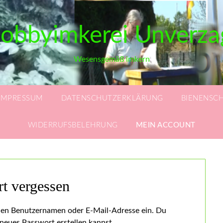
obbyimkerei Unverza
Wesensgemäß imkern
IMPRESSUM
DATENSCHUTZERKLÄRUNG
BIENENSC
WIDERRUFSBELEHRUNG
MEIN ACCOUNT
t vergessen
inen Benutzernamen oder E-Mail-Adresse ein. Du
 neues Passwort erstellen kannst.