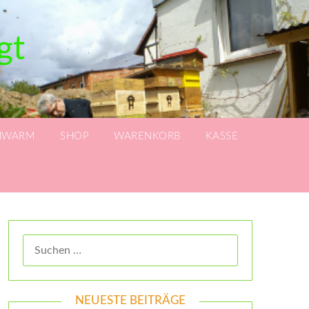
gt
HWARM
SHOP
WARENKORB
KASSE
NEUESTE BEITRÄGE