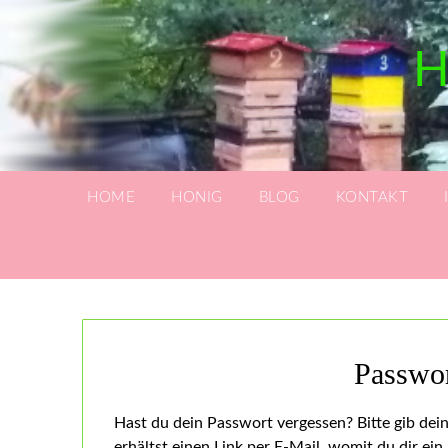
H
HOME
HONIG
BLOG
KONTAKT
Passwor
Hast du dein Passwort vergessen? Bitte gib de
erhältst einen Link per E-Mail, womit du dir ein