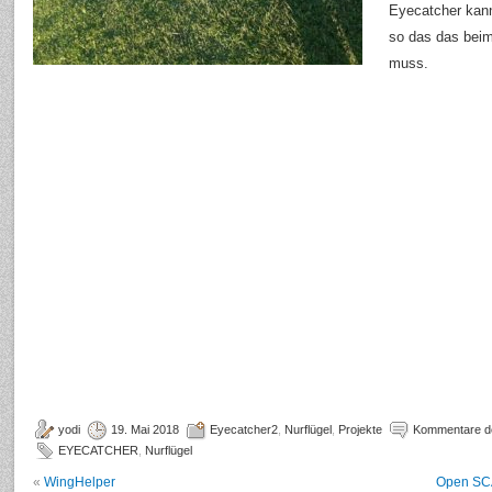
Eyecatcher kann
so das das beim
muss.
yodi
19. Mai 2018
Eyecatcher2
,
Nurflügel
,
Projekte
Kommentare de
EYECATCHER
,
Nurflügel
«
WingHelper
Open SCA